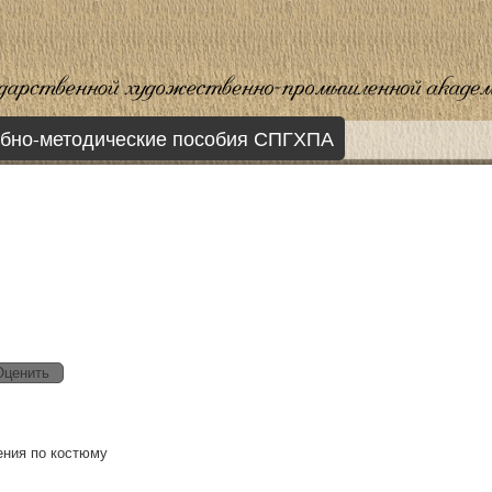
бно-методические пособия СПГХПА
дения по костюму