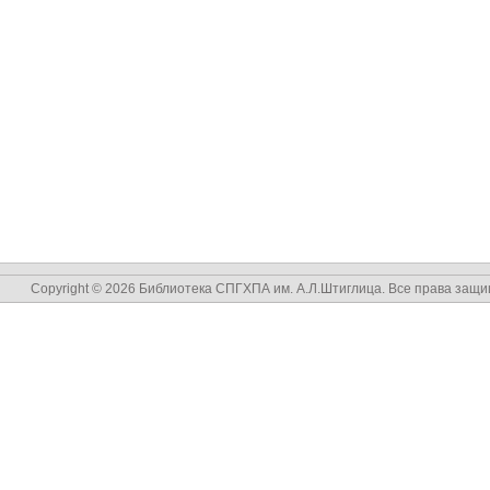
Copyright © 2026 Библиотека СПГХПА им. А.Л.Штиглица. Все права защ