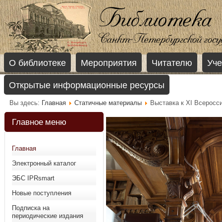
О библиотеке
Мероприятия
Читателю
Уче
Открытые информационные ресурсы
Вы здесь:
Главная
Статичные материалы
Выставка к XI Всеросси
Главное меню
Главная
Электронный каталог
ЭБС IPRsmart
‹
Новые поступления
Подписка на
периодические издания