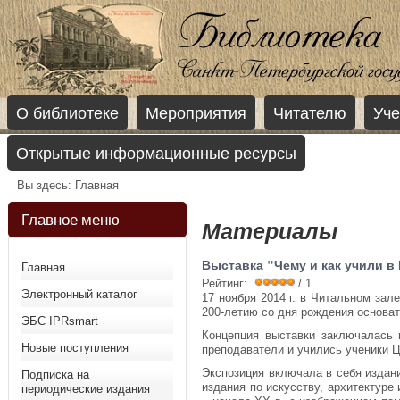
О библиотеке
Мероприятия
Читателю
Уче
Открытые информационные ресурсы
Вы здесь:
Главная
Главное меню
Материалы
Выставка "Чему и как учили в
Главная
Рейтинг:
/ 1
Электронный каталог
17 ноября 2014 г. в Читальном зал
200-летию со дня рождения основат
ЭБС IPRsmart
Концепция выставки заключалась 
Новые поступления
преподаватели и учились ученики 
Экспозиция включала в себя издани
Подписка на
издания по искусству, архитектур
периодические издания