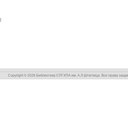
)
Copyright © 2026 Библиотека СПГХПА им. А.Л.Штиглица. Все права защ