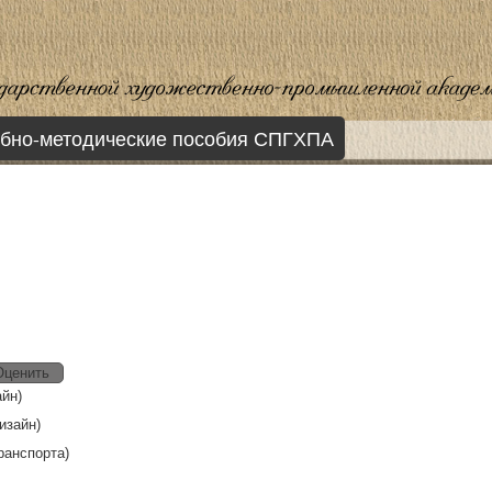
бно-методические пособия СПГХПА
айн)
изайн)
ранспорта)