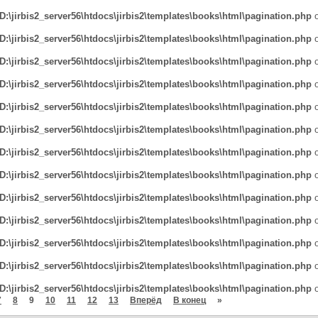
D:\jirbis2_server56\htdocs\jirbis2\templates\books\html\pagination.php
o
D:\jirbis2_server56\htdocs\jirbis2\templates\books\html\pagination.php
o
D:\jirbis2_server56\htdocs\jirbis2\templates\books\html\pagination.php
o
D:\jirbis2_server56\htdocs\jirbis2\templates\books\html\pagination.php
o
D:\jirbis2_server56\htdocs\jirbis2\templates\books\html\pagination.php
o
D:\jirbis2_server56\htdocs\jirbis2\templates\books\html\pagination.php
o
D:\jirbis2_server56\htdocs\jirbis2\templates\books\html\pagination.php
o
D:\jirbis2_server56\htdocs\jirbis2\templates\books\html\pagination.php
o
D:\jirbis2_server56\htdocs\jirbis2\templates\books\html\pagination.php
o
D:\jirbis2_server56\htdocs\jirbis2\templates\books\html\pagination.php
o
D:\jirbis2_server56\htdocs\jirbis2\templates\books\html\pagination.php
o
D:\jirbis2_server56\htdocs\jirbis2\templates\books\html\pagination.php
o
D:\jirbis2_server56\htdocs\jirbis2\templates\books\html\pagination.php
o
7
8
9
10
11
12
13
Вперёд
В конец
»