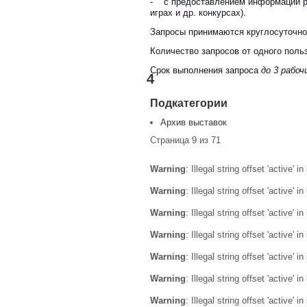
- с предоставлением информации ра
играх и др. конкурсах).
Запросы принимаются круглосуточно,
Количество запросов от одного поль
Срок выполнения запроса
до 3 рабоч
4
Подкатегории
Архив выставок
Страница 9 из 71
Warning
: Illegal string offset 'active' in
Warning
: Illegal string offset 'active' in
Warning
: Illegal string offset 'active' in
Warning
: Illegal string offset 'active' in
Warning
: Illegal string offset 'active' in
Warning
: Illegal string offset 'active' in
Warning
: Illegal string offset 'active' in