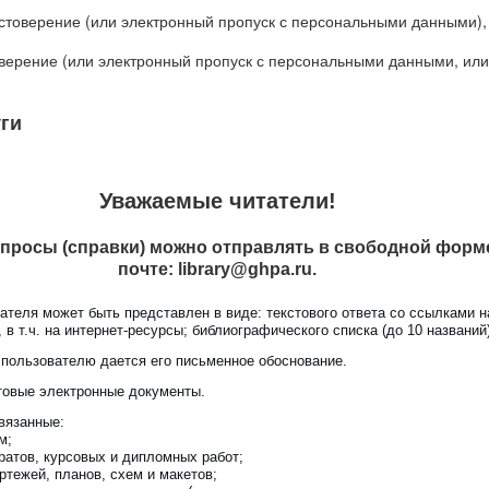
стоверение (или электронный пропуск с персональными данными)
верение (или электронный пропуск с персональными данными, или 
ги
Уважаемые читатели!
просы (справки) можно отправлять в свободной форм
почте:
library@ghpa.ru
.
ателя может быть представлен в виде: текстового ответа со ссылками на 
в т.ч. на интернет-ресурсы; библиографического списка (до 10 названий)
 пользователю дается его письменное обоснование.
овые электронные документы.
вязанные:
м;
атов, курсовых и дипломных работ;
ртежей, планов, схем и макетов;