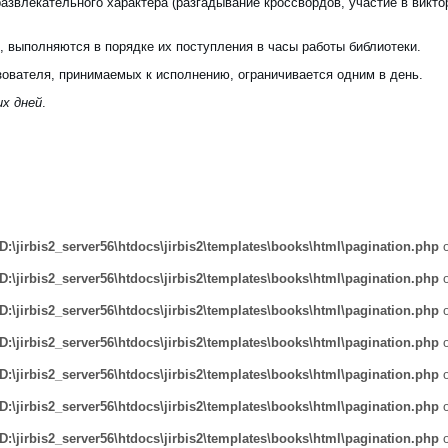
звлекательного характера (разгадывание кроссвордов, участие в викто
 выполняются в порядке их поступления в часы работы библиотеки.
зователя, принимаемых к исполнению, ограничивается одним в день.
их дней
.
D:\jirbis2_server56\htdocs\jirbis2\templates\books\html\pagination.php
o
D:\jirbis2_server56\htdocs\jirbis2\templates\books\html\pagination.php
o
D:\jirbis2_server56\htdocs\jirbis2\templates\books\html\pagination.php
o
D:\jirbis2_server56\htdocs\jirbis2\templates\books\html\pagination.php
o
D:\jirbis2_server56\htdocs\jirbis2\templates\books\html\pagination.php
o
D:\jirbis2_server56\htdocs\jirbis2\templates\books\html\pagination.php
o
D:\jirbis2_server56\htdocs\jirbis2\templates\books\html\pagination.php
o