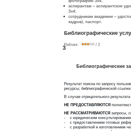
фотографию 3х4;
аспирантам – аспирантское удо
3х4;
сотрудникам академии – удосто
кадров), паспорт.
Библиографические услу
Рейтинг:
/ 2
3
Библиографические за
Результат поиска по запросу пользов
ресурсы; библиографической ссылки, 
В случае отрицательного результата
НЕ ПРЕДОСТАВЛЯЮТСЯ
полнотекст
НЕ РАССМАТРИВАЮТСЯ
запросы, с
- с юридическим консультирование
- с предоставлением готовых рефер
- с разработкой и изготовлением че