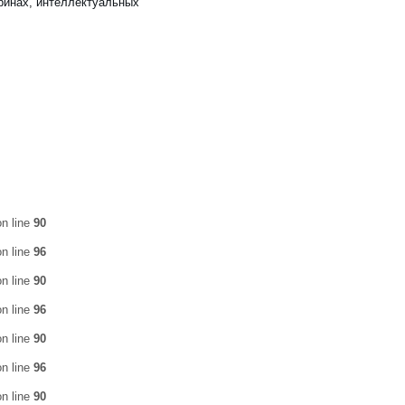
ринах, интеллектуальных
n line
90
n line
96
n line
90
n line
96
n line
90
n line
96
n line
90